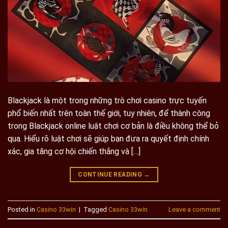
Blackjack là một trong những trò chơi casino trực tuyến
phổ biến nhất trên toàn thế giới, tuy nhiên, để thành công
trong Blackjack online luật chơi cơ bản là điều không thể bỏ
qua. Hiểu rõ luật chơi sẽ giúp bạn đưa ra quyết định chính
xác, gia tăng cơ hội chiến thắng và […]
CONTINUE READING
→
Posted in
Casino 33win
|
Tagged
Casino 33win
Leave a comment