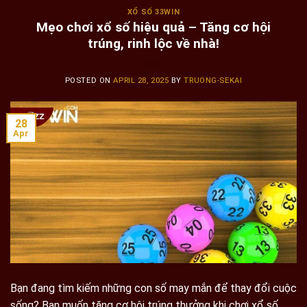
XỔ SỐ 33WIN
Mẹo chơi xổ số hiệu quả – Tăng cơ hội
trúng, rinh lộc về nhà!
POSTED ON
APRIL 28, 2025
BY
TRUONG-SEKAI
28
Apr
Bạn đang tìm kiếm những con số may mắn để thay đổi cuộc
sống? Bạn muốn tăng cơ hội trúng thưởng khi chơi xổ số,