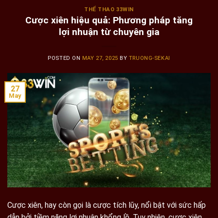
THỂ THAO 33WIN
Cược xiên hiệu quả: Phương pháp tăng
lợi nhuận từ chuyên gia
POSTED ON
MAY 27, 2025
BY
TRUONG-SEKAI
27
May
Cược xiên, hay còn gọi là cược tích lũy, nổi bật với sức hấp
dẫn bởi tiềm năng lợi nhuận khổng lồ. Tuy nhiên, cược xiên