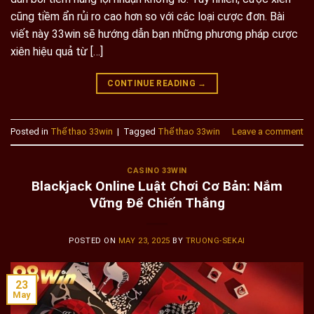
cũng tiềm ẩn rủi ro cao hơn so với các loại cược đơn. Bài
viết này 33win sẽ hướng dẫn bạn những phương pháp cược
xiên hiệu quả từ […]
CONTINUE READING
→
Posted in
Thể thao 33win
|
Tagged
Thể thao 33win
Leave a comment
CASINO 33WIN
Blackjack Online Luật Chơi Cơ Bản: Nắm
Vững Để Chiến Thắng
POSTED ON
MAY 23, 2025
BY
TRUONG-SEKAI
23
May