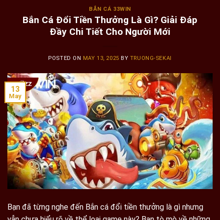
BẮN CÁ 33WIN
Bắn Cá Đổi Tiền Thưởng Là Gì? Giải Đáp
Đầy Chi Tiết Cho Người Mới
POSTED ON
MAY 13, 2025
BY
TRUONG-SEKAI
13
May
Bạn đã từng nghe đến Bắn cá đổi tiền thưởng là gì nhưng
vẫn chưa hiểu rõ về thể loại game này? Bạn tò mò về những