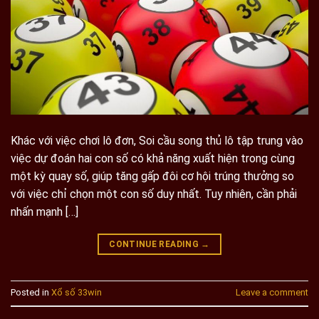
Khác với việc chơi lô đơn, Soi cầu song thủ lô tập trung vào
việc dự đoán hai con số có khả năng xuất hiện trong cùng
một kỳ quay số, giúp tăng gấp đôi cơ hội trúng thưởng so
với việc chỉ chọn một con số duy nhất. Tuy nhiên, cần phải
nhấn mạnh […]
CONTINUE READING
→
Posted in
Xổ số 33win
Leave a comment