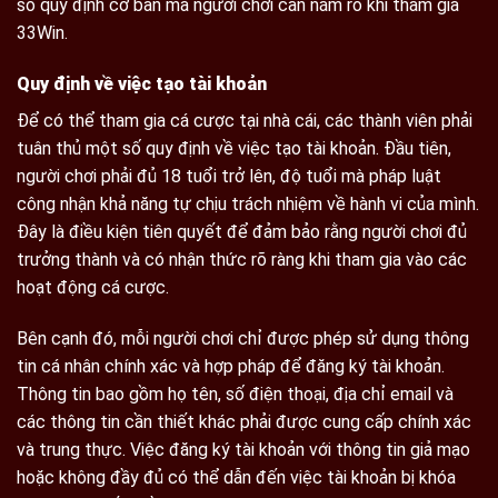
số quy định cơ bản mà người chơi cần nắm rõ khi tham gia
33Win.
Quy định về việc tạo tài khoản
Để có thể tham gia cá cược tại nhà cái, các thành viên phải
tuân thủ một số quy định về việc tạo tài khoản. Đầu tiên,
người chơi phải đủ 18 tuổi trở lên, độ tuổi mà pháp luật
công nhận khả năng tự chịu trách nhiệm về hành vi của mình.
Đây là điều kiện tiên quyết để đảm bảo rằng người chơi đủ
trưởng thành và có nhận thức rõ ràng khi tham gia vào các
hoạt động cá cược.
Bên cạnh đó, mỗi người chơi chỉ được phép sử dụng thông
tin cá nhân chính xác và hợp pháp để đăng ký tài khoản.
Thông tin bao gồm họ tên, số điện thoại, địa chỉ email và
các thông tin cần thiết khác phải được cung cấp chính xác
và trung thực. Việc đăng ký tài khoản với thông tin giả mạo
hoặc không đầy đủ có thể dẫn đến việc tài khoản bị khóa