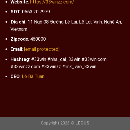
Website
:
https://33winzz.com/
SĐT
: 0563.20.7979
Địa chỉ
: 11 Ngõ 08 Đường Lê Lai, Lê Lợi, Vinh, Nghệ An,
Vietnam
Zipcode
: 460000
Email
:
[email protected]
Hashtag
: #33win #nha_cai_33win #33win.com
#33winzz.com #33winzz #link_vao_33win
CEO
:
Lê Bá Tuân
Copyright 2026 ©
LEOUS