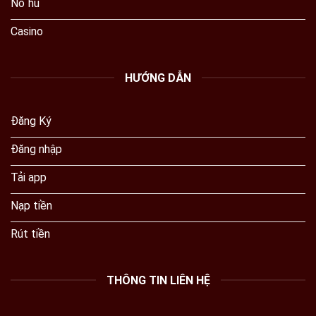
Nổ hũ
Casino
HƯỚNG DẪN
Đăng Ký
Đăng nhập
Tải app
Nạp tiền
Rút tiền
THÔNG TIN LIÊN HỆ