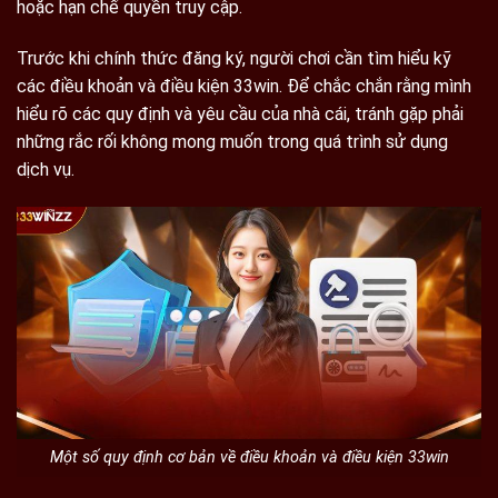
hoặc hạn chế quyền truy cập.
Trước khi chính thức đăng ký, người chơi cần tìm hiểu kỹ
các điều khoản và điều kiện 33win. Để chắc chắn rằng mình
hiểu rõ các quy định và yêu cầu của nhà cái, tránh gặp phải
những rắc rối không mong muốn trong quá trình sử dụng
dịch vụ.
Một số quy định cơ bản về điều khoản và điều kiện 33win