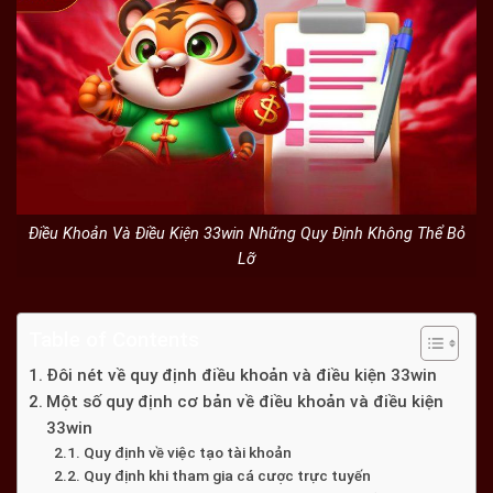
Điều Khoản Và Điều Kiện 33win Những Quy Định Không Thể Bỏ
Lỡ
Table of Contents
Đôi nét về quy định điều khoản và điều kiện 33win
Một số quy định cơ bản về điều khoản và điều kiện
33win
Quy định về việc tạo tài khoản
Quy định khi tham gia cá cược trực tuyến