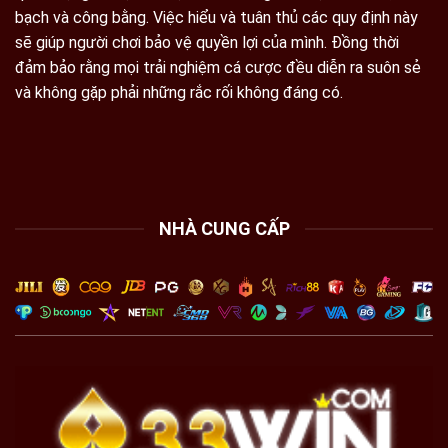
bạch và công bằng. Việc hiểu và tuân thủ các quy định này
sẽ giúp người chơi bảo vệ quyền lợi của mình. Đồng thời
đảm bảo rằng mọi trải nghiệm cá cược đều diễn ra suôn sẻ
và không gặp phải những rắc rối không đáng có.
NHÀ CUNG CẤP