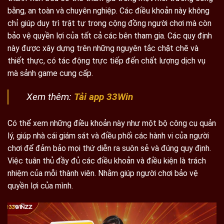
bằng, an toàn và chuyên nghiệp. Các điều khoản này không
chỉ giúp duy trì trật tự trong cộng đồng người chơi mà còn
bảo vệ quyền lợi của tất cả các bên tham gia. Các quy định
này được xây dựng trên những nguyên tắc chặt chẽ và
thiết thực, có tác động trực tiếp đến chất lượng dịch vụ
mà sảnh game cung cấp.
Xem thêm:
Tải app 33Win
Có thể xem những điều khoản này như một bộ công cụ quản
lý, giúp nhà cái giám sát và điều phối các hành vi của người
chơi để đảm bảo mọi thứ diễn ra suôn sẻ và đúng quy định.
Việc tuân thủ đầy đủ các điều khoản và điều kiện là trách
nhiệm của mỗi thành viên. Nhằm giúp người chơi bảo vệ
quyền lợi của mình.