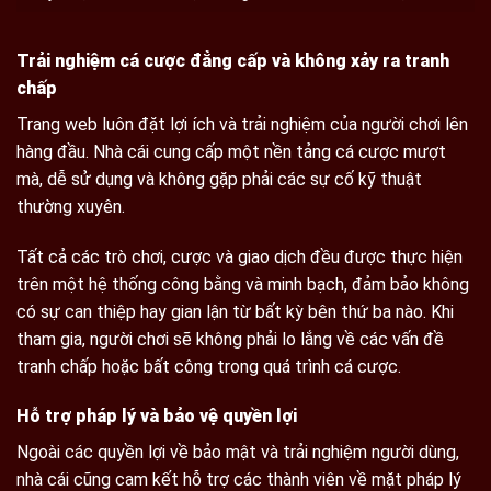
Trải nghiệm cá cược đẳng cấp và không xảy ra tranh
chấp
Trang web luôn đặt lợi ích và trải nghiệm của người chơi lên
hàng đầu. Nhà cái cung cấp một nền tảng cá cược mượt
mà, dễ sử dụng và không gặp phải các sự cố kỹ thuật
thường xuyên.
Tất cả các trò chơi, cược và giao dịch đều được thực hiện
trên một hệ thống công bằng và minh bạch, đảm bảo không
có sự can thiệp hay gian lận từ bất kỳ bên thứ ba nào. Khi
tham gia, người chơi sẽ không phải lo lắng về các vấn đề
tranh chấp hoặc bất công trong quá trình cá cược.
Hỗ trợ pháp lý và bảo vệ quyền lợi
Ngoài các quyền lợi về bảo mật và trải nghiệm người dùng,
nhà cái cũng cam kết hỗ trợ các thành viên về mặt pháp lý