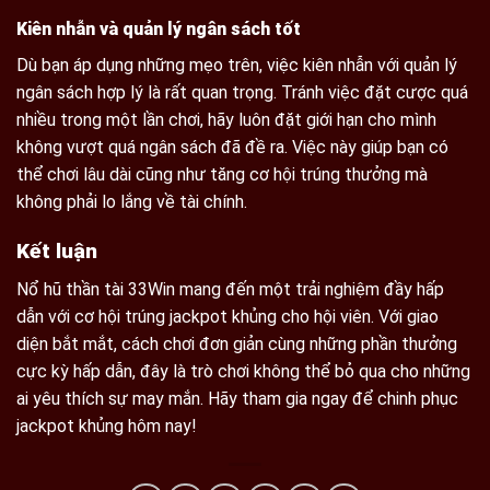
Kiên nhẫn và quản lý ngân sách tốt
Dù bạn áp dụng những mẹo trên, việc kiên nhẫn với quản lý
ngân sách hợp lý là rất quan trọng. Tránh việc đặt cược quá
nhiều trong một lần chơi, hãy luôn đặt giới hạn cho mình
không vượt quá ngân sách đã đề ra. Việc này giúp bạn có
thể chơi lâu dài cũng như tăng cơ hội trúng thưởng mà
không phải lo lắng về tài chính.
Kết luận
Nổ hũ thần tài 33Win mang đến một trải nghiệm đầy hấp
dẫn với cơ hội trúng jackpot khủng cho hội viên. Với giao
diện bắt mắt, cách chơi đơn giản cùng những phần thưởng
cực kỳ hấp dẫn, đây là trò chơi không thể bỏ qua cho những
ai yêu thích sự may mắn. Hãy tham gia ngay để chinh phục
jackpot khủng hôm nay!