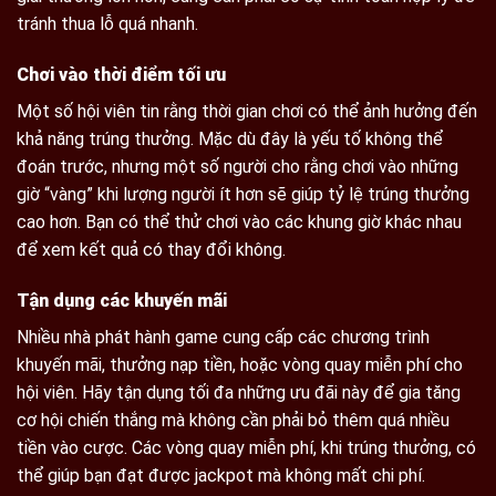
tránh thua lỗ quá nhanh.
Chơi vào thời điểm tối ưu
Một số hội viên tin rằng thời gian chơi có thể ảnh hưởng đến
khả năng trúng thưởng. Mặc dù đây là yếu tố không thể
đoán trước, nhưng một số người cho rằng chơi vào những
giờ “vàng” khi lượng người ít hơn sẽ giúp tỷ lệ trúng thưởng
cao hơn. Bạn có thể thử chơi vào các khung giờ khác nhau
để xem kết quả có thay đổi không.
Tận dụng các khuyến mãi
Nhiều nhà phát hành game cung cấp các chương trình
khuyến mãi, thưởng nạp tiền, hoặc vòng quay miễn phí cho
hội viên. Hãy tận dụng tối đa những ưu đãi này để gia tăng
cơ hội chiến thắng mà không cần phải bỏ thêm quá nhiều
tiền vào cược. Các vòng quay miễn phí, khi trúng thưởng, có
thể giúp bạn đạt được jackpot mà không mất chi phí.