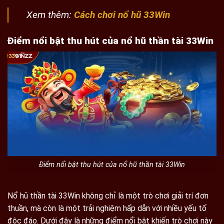
Xem thêm:
Cách chơi nổ hũ 33Win
Điểm nổi bật thu hút của nổ hũ thần tài 33Win
Điểm nổi bật thu hút của nổ hũ thần tài 33Win
Nổ hũ thần tài 33Win không chỉ là một trò chơi giải trí đơn
thuần, mà còn là một trải nghiệm hấp dẫn với nhiều yếu tố
độc đáo. Dưới đây là những điểm nổi bật khiến trò chơi này