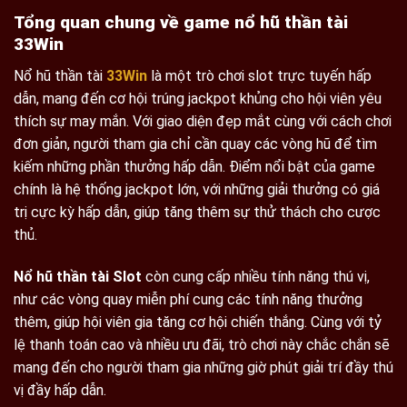
Tổng quan chung về game nổ hũ thần tài
33Win
Nổ hũ thần tài
33Win
là một trò chơi slot trực tuyến hấp
dẫn, mang đến cơ hội trúng jackpot khủng cho hội viên yêu
thích sự may mắn. Với giao diện đẹp mắt cùng với cách chơi
đơn giản, người tham gia chỉ cần quay các vòng hũ để tìm
kiếm những phần thưởng hấp dẫn. Điểm nổi bật của game
chính là hệ thống jackpot lớn, với những giải thưởng có giá
trị cực kỳ hấp dẫn, giúp tăng thêm sự thử thách cho cược
thủ.
Nổ hũ thần tài Slot
còn cung cấp nhiều tính năng thú vị,
như các vòng quay miễn phí cung các tính năng thưởng
thêm, giúp hội viên gia tăng cơ hội chiến thắng. Cùng với tỷ
lệ thanh toán cao và nhiều ưu đãi, trò chơi này chắc chắn sẽ
mang đến cho người tham gia những giờ phút giải trí đầy thú
vị đầy hấp dẫn.