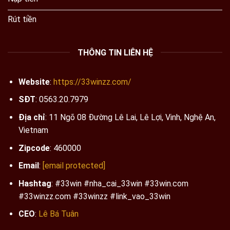
Rút tiền
THÔNG TIN LIÊN HỆ
Website
:
https://33winzz.com/
SĐT
: 0563.20.7979
Địa chỉ
: 11 Ngõ 08 Đường Lê Lai, Lê Lợi, Vinh, Nghệ An,
Vietnam
Zipcode
: 460000
Email
:
[email protected]
Hashtag
: #33win #nha_cai_33win #33win.com
#33winzz.com #33winzz #link_vao_33win
CEO
:
Lê Bá Tuân